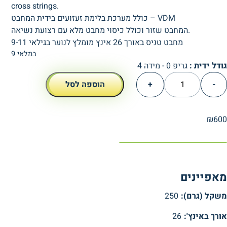
cross strings.
כולל מערכת בלימת זעזועים בידית המחבט – VDM
המחבט שזור וכולל כיסוי מחבט מלא עם רצועת נשיאה.
מחבט טניס באורך 26 אינץ מומלץ לנוער בגילאי 9-11
9 במלאי
גודל ידית :
גריפ 0 - מידה 4
כמות
-
+
הוספה לסל
של
Yonex
EZONE
₪
600
26
מאפיינים
משקל (גרם):
250
אורך באינץ':
26