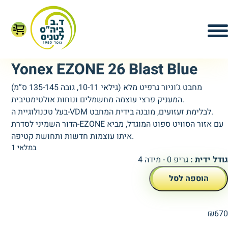
Yonex EZONE 26 Blast Blue
מחבט ג’וניור גרפיט מלא (גילאי 10-11, גובה 135-145 ס”מ)
המעניק פרצי עוצמה מחשמלים ונוחות אולטימטיבית.
בעל טכנולוגיית ה-VDM לבלימת זעזועים, מובנה בידית המחבט.
הדור השמיני לסדרת-EZONE עם אזור הסוויט ספוט המוגדל, מביא
איתו עוצמות חדשות ותחושת קטיפה.
1 במלאי
גודל ידית :
גריפ 0 - מידה 4
הוספה לסל
₪
670