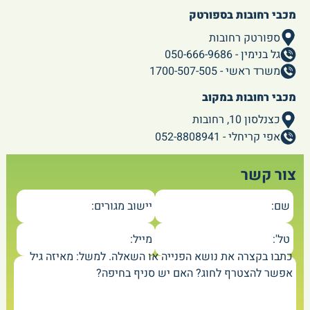
מכבי רחובות בספורטק
ספורטק רחובות
גל בנימין - 050-666-9686
משרד ראשי - 1700-507-505
מכבי רחובות במקוב
כצנלסון 10, רחובות
אפי קריחלי - 052-8808941
צור קשר
שם:
יישוב מגורים:
טל':
מייל:
כתבו בקצרה את נושא הפנייה או השאלה. למשל: מאיזה גיל
אפשר להצטרף לחוג? האם יש סניף בחיפה?