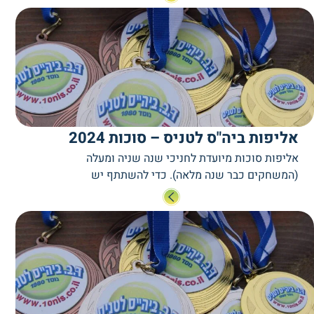
הקרח ומתחם iJump) וטורניר זוגות במרכז הטניס
בחיפה. הטיול נועד לגיבוש חברתי, היכרויות בין
חניכים ממועדוני הטניס השונים, הידוק הקשר בין
החניכים למדריכים, הנאה וכיף.
אליפות ביה"ס לטניס – סוכות 2024
אליפות סוכות מיועדת לחניכי שנה שניה ומעלה
(המשחקים כבר שנה מלאה). כדי להשתתף יש
להירשם באתר. האליפות תתקיים כשבועיים לאחר
סוכות, והחניכים יחולקו לקטגוריות שבכל אחת יתחרו
חניכים בגיל ורמה דומים.