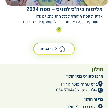
אליפות ביה"ס לטניס – פסח 2024
אליפות פסח מיועדת לכלל החניכים, גם אלו
שמשחקים שנה ראשונה. כדי להשתתף יש להירשם
באתר. האליפות תתקיים כחודש לאחר חופשת פסח,
והחניכים יחולקו לקטגוריות שבכל אחת יתחרו חניכים
בגיל ורמה דומים.
לדף הבית
חולון
מרכז ספורט בגין חולון
בי״ס שמיר, מוטה גור 14
אולג כצמן - 054-5704486
בריזה חולון
ראובן ברקת 9, חולון