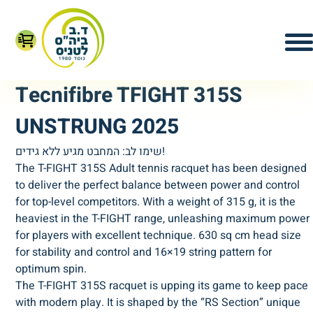
Tecnifibre TFIGHT 315S
UNSTRUNG 2025
שימו לב: המחבט מגיע ללא גידים!
The T-FIGHT 315S Adult tennis racquet has been designed
to deliver the perfect balance between power and control
for top-level competitors. With a weight of 315 g, it is the
heaviest in the T-FIGHT range, unleashing maximum power
for players with excellent technique. 630 sq cm head size
for stability and control and 16×19 string pattern for
optimum spin.
The T-FIGHT 315S racquet is upping its game to keep pace
with modern play. It is shaped by the “RS Section” unique