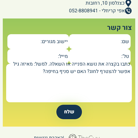
כצנלסון 10, רחובות
אפי קריחלי - 052-8808941
צור קשר
שם:
יישוב מגורים:
טל':
מייל:
כתבו בקצרה את נושא הפנייה או השאלה. למשל: מאיזה גיל
אפשר להצטרף לחוג? האם יש סניף בחיפה?
|
הצהרת נגישות