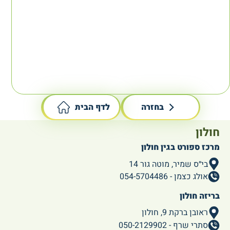
Yonex VCORE
Babolat Pure
100L 2023
Drive 107
UNSTRUNG
מחבטים
מקצועיים,
מחבטים
מקצועיים,
Babolat
Yonex
1,090
₪
930
₪
בחזרה
לדף הבית
חולון
מרכז ספורט בגין חולון
בי״ס שמיר, מוטה גור 14
אולג כצמן - 054-5704486
בריזה חולון
ראובן ברקת 9, חולון
סתרי שרף - 050-2129902