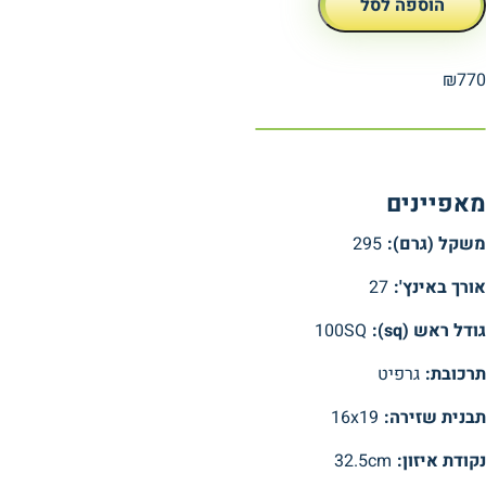
הוספה לסל
₪
770
מאפיינים
משקל (גרם):
295
אורך באינץ':
27
גודל ראש (sq):
100SQ
תרכובת:
גרפיט
תבנית שזירה:
16x19
נקודת איזון:
32.5cm