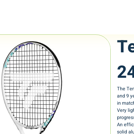
T
2
The Tem
and 9 ye
in matc
Very lig
progres
An effi
solid al