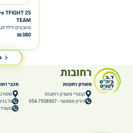
bre TFIGHT 25
TEAM
מחבטים לילדים, Tecnifibre
₪
380
ב
רחובות
מועדון רחובות
מכבי רחו
קנטרי מועדון רחובות
ספורט
דורון מסטשי - 054-7558507
גל בנימין - 86
משרד ראשי -