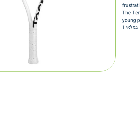
frustrat
The Temp
young p
1 במלאי