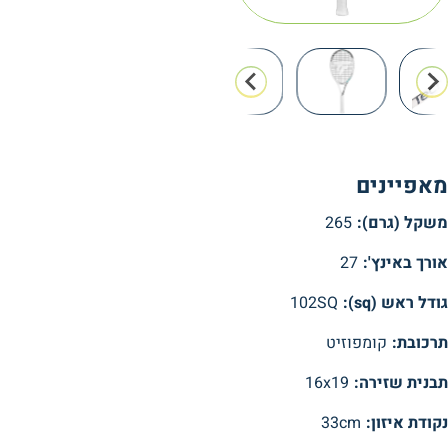
מאפיינים
משקל (גרם):
265
אורך באינץ':
27
גודל ראש (sq):
102SQ
תרכובת:
קומפוזיט
תבנית שזירה:
16x19
נקודת איזון:
33cm