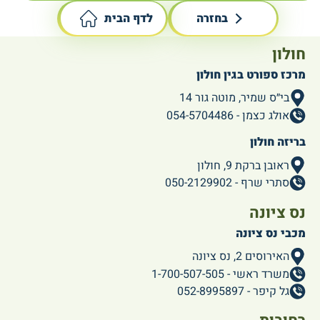
בחזרה
לדף הבית
חולון
מרכז ספורט בגין חולון
בי״ס שמיר, מוטה גור 14
אולג כצמן - 054-5704486
בריזה חולון
ראובן ברקת 9, חולון
סתרי שרף - 050-2129902
נס ציונה
מכבי נס ציונה
האירוסים 2, נס ציונה
משרד ראשי - 1-700-507-505
גל קיפר - 052-8995897