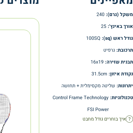
מאפיינים
מוצרים ק
משקל (גרם):
240
אורך באינץ':
25
גודל ראש (sq):
100SQ
תרכובת:
גרפיט
תבנית שזירה:
16x19
נקודת איזון:
31.5cm
יתרונות:
שליטה מקסימלית + תחושה
טכנולוגיות:
Control Frame Technology
FSI Power
איך בוחרים גודל מחבט