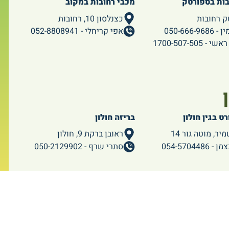
בות בספורטק
מכבי רחובות במקוב
ק רחובות
כצנלסון 10, רחובות
050-666-96
אפי קריחלי - 052-8808941
 1700-507-505
ט בגין חולון
בריזה חולון
יר, מוטה גור 14
ראובן ברקת 9, חולון
054-5704486
סתרי שרף - 050-2129902
|
הצהרת נגישות