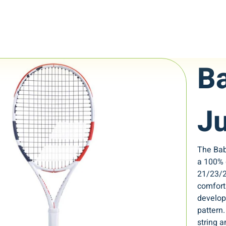
Ba
Ju
The Bab
a 100% g
21/23/2
comfort 
developi
pattern.
string a