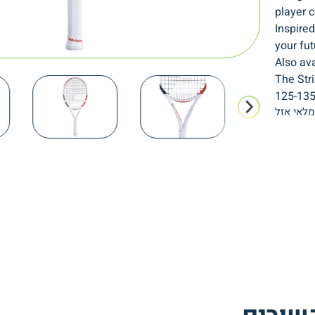
player c
Inspired
your fu
Also ava
The Str
125-135 
לאי אזל