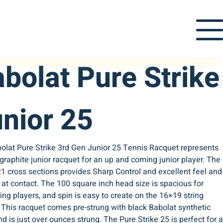
bolat Pure Strike
nior 25
olat Pure Strike 3rd Gen Junior 25 Tennis Racquet represents
raphite junior racquet for an up and coming junior player. The
1 cross sections provides Sharp Control and excellent feel and
at contact. The 100 square inch head size is spacious for
ng players, and spin is easy to create on the 16×19 string
 This racquet comes pre-strung with black Babolat synthetic
nd is just over ounces strung. The Pure Strike 25 is perfect for a