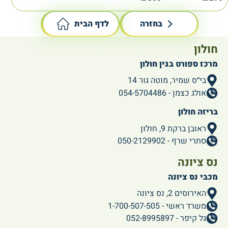
בחזרה
לדף הבית
חולון
מרכז ספורט בגין חולון
בי״ס שמיר, מוטה גור 14
אולג כצמן - 054-5704486
בריזה חולון
ראובן ברקת 9, חולון
סתרי שרף - 050-2129902
נס ציונה
מכבי נס ציונה
האירוסים 2, נס ציונה
משרד ראשי - 1-700-507-505
גל קיפר - 052-8995897