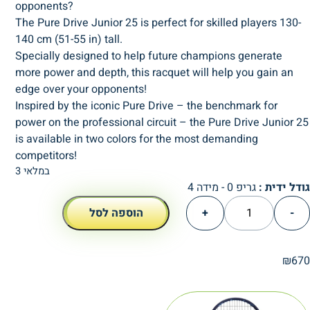
opponents?
The Pure Drive Junior 25 is perfect for skilled players 130-
140 cm (51-55 in) tall.
Specially designed to help future champions generate
more power and depth, this racquet will help you gain an
edge over your opponents!
Inspired by the iconic Pure Drive – the benchmark for
power on the professional circuit – the Pure Drive Junior 25
is available in two colors for the most demanding
competitors!
3 במלאי
גודל ידית :
גריפ 0 - מידה 4
כמות
-
+
הוספה לסל
של
Babolat
Pure
₪
670
Drive
Junior
25