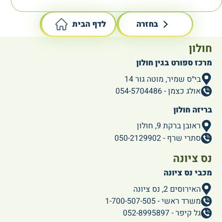
בחזרה
לדף הבית
חולון
מרכז ספורט בגין חולון
בי״ס שמיר, מוטה גור 14
אולג כצמן - 054-5704486
בריזה חולון
ראובן ברקת 9, חולון
סתרי שרף - 050-2129902
נס ציונה
מכבי נס ציונה
האירוסים 2, נס ציונה
משרד ראשי - 1-700-507-505
גל קיפר - 052-8995897