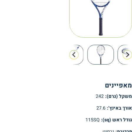
מאפיינים
משקל (גרם):
242
אורך באינץ':
27.6
גודל ראש (sq):
115SQ
תרכובת:
גרפיט