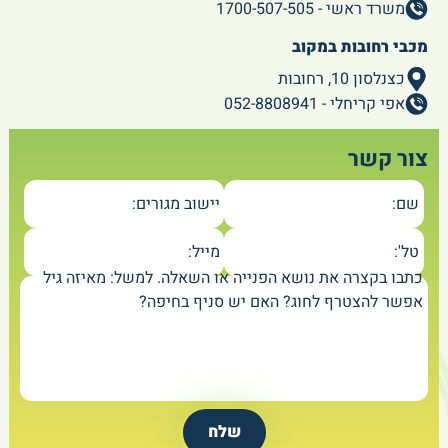
משרד ראשי - 1700-507-505
מכבי רחובות במקוב
כצנלסון 10, רחובות
אפי קריחלי - 052-8808941
צור קשר
שם:
יישוב מגורים:
טל':
מייל:
כתבו בקצרה את נושא הפנייה או השאלה. למשל: מאיזה גיל
אפשר להצטרף לחוג? האם יש סניף בחיפה?