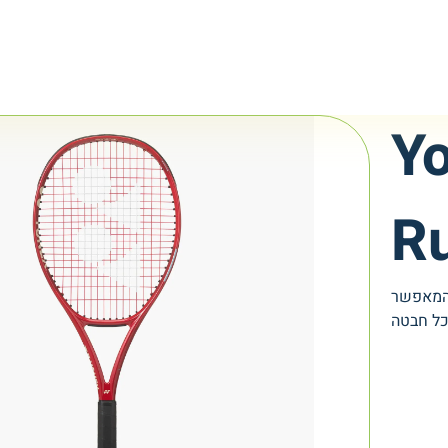
Y
R
 המאפשר