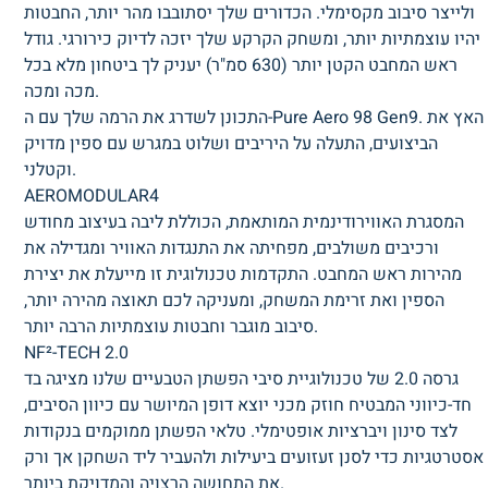
ולייצר סיבוב מקסימלי. הכדורים שלך יסתובבו מהר יותר, החבטות
יהיו עוצמתיות יותר, ומשחק הקרקע שלך יזכה לדיוק כירורגי. גודל
ראש המחבט הקטן יותר (630 סמ"ר) יעניק לך ביטחון מלא בכל
מכה ומכה.
התכונן לשדרג את הרמה שלך עם ה-Pure Aero 98 Gen9. האץ את
הביצועים, התעלה על היריבים ושלוט במגרש עם ספין מדויק
וקטלני.
AEROMODULAR4
המסגרת האווירודינמית המותאמת, הכוללת ליבה בעיצוב מחודש
ורכיבים משולבים, מפחיתה את התנגדות האוויר ומגדילה את
מהירות ראש המחבט. התקדמות טכנולוגית זו מייעלת את יצירת
הספין ואת זרימת המשחק, ומעניקה לכם תאוצה מהירה יותר,
סיבוב מוגבר וחבטות עוצמתיות הרבה יותר.
NF²-TECH 2.0
גרסה 2.0 של טכנולוגיית סיבי הפשתן הטבעיים שלנו מציגה בד
חד-כיווני המבטיח חוזק מכני יוצא דופן המיושר עם כיוון הסיבים,
לצד סינון ויברציות אופטימלי. טלאי הפשתן ממוקמים בנקודות
אסטרטגיות כדי לסנן זעזועים ביעילות ולהעביר ליד השחקן אך ורק
את התחושה הרצויה והמדויקת ביותר.