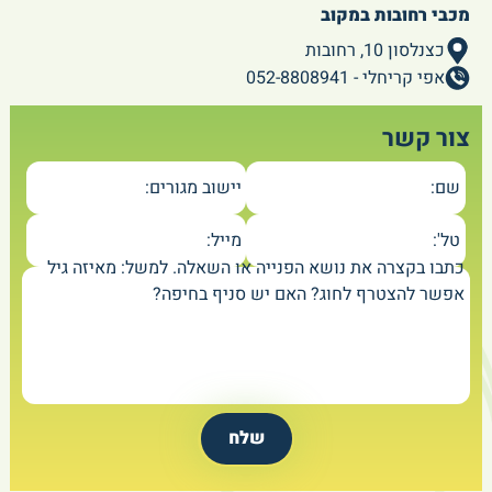
מכבי רחובות במקוב
כצנלסון 10, רחובות
אפי קריחלי - 052-8808941
צור קשר
שם:
יישוב מגורים:
טל':
מייל:
כתבו בקצרה את נושא הפנייה או השאלה. למשל: מאיזה גיל
אפשר להצטרף לחוג? האם יש סניף בחיפה?