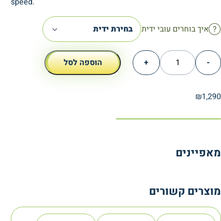
speed.
איך בוחרים עובי ידית
בחירת ידית
כמות
-
+
הוספה לסל
של
Babolat
Pure
₪
1,290
Aero
98
Gen9
מאפיינים
מוצרים קשורים