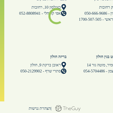
 רחובות
כצנלסון 10, רחובות
050-666-
אפי קריחלי - 052-8808941
1700-507-505
בגין חולון
בריזה חולון
יר, מוטה גור 14
ראובן ברקת 9, חולון
054-570448
סתרי שרף - 050-2129902
|
הצהרת נגישות