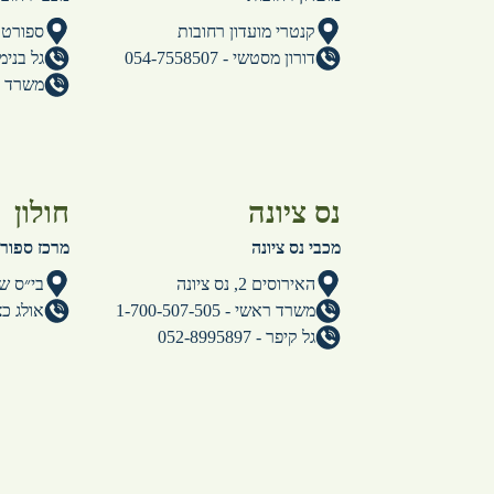
קנטרי מועדון רחובות
ספורטק
דורון מסטשי - 054-7558507
גל בנימין - 9686
משרד ראשי - 
נס ציונה
חולון
מכבי נס ציונה
מרכז ספורט 
האירוסים 2, נס ציונה
בי״ס שמ
משרד ראשי - 1-700-507-505
אולג כצמן - 6
גל קיפר - 052-8995897