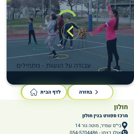
בחזרה
לדף הבית
חולון
מרכז ספורט בגין חולון
בי״ס שמיר, מוטה גור 14
אולג כצמן - 054-5704486