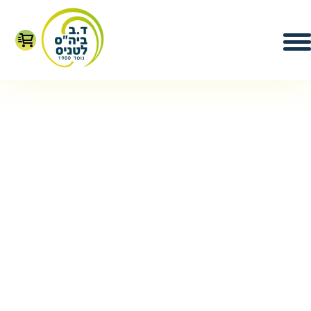
סגרת הטניס התחרותי נערכים במועדון
 ספורטק. החניכים שמשתתפים באימונים
ים מצטיינים בגילאים שונים שמתאמנים
בשבוע, שעתיים בכל אימון, ובמסגרת
לים גם אימוני כושר ופיתוח קואורדינציה.
שתתפים באופן קבוע בתחרויות המתאימות