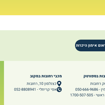
אום אימון היכרות
בות בספורטק
מכבי רחובות במקוב
ק רחובות
כצנלסון 10, רחובות
050-666-96
אפי קריחלי - 052-8808941
 1700-507-505