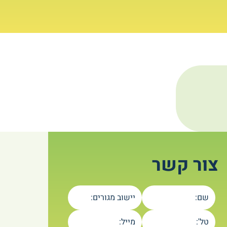
צור קשר
שם:
יישוב מגורים:
טל':
מייל: