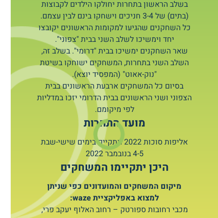
בשלב הראשון בתחרות יחולקו הילדים לקבוצות
(בתים) של 3-4 חניכים וישחקו בינם לבין עצמם.
כל השחקנים שהגיעו למקומות הראשונים יקובצו
יחד וימשיכו לשלב השני בבית "צפוני".
שאר השחקנים ימשיכו בבית "דרומי". בשלב זה,
השלב השני בתחרות, המשחקים ישוחקו בשיטת
"נוק-אאוט" (המפסיד יוצא).
בסיום כל המשחקים ארבעת הראשונים בבית
הצפוני ושני הראשונים בבית הדרומי יזכו במדליות
לפי מיקומם.
מועד התחרות
אליפות סוכות 2022 תתקיים בימים שישי-שבת
4-5 בנובמבר 2022
היכן יתקיימו המשחקים
מיקום המשחקים והמועדונים כפי שניתן
למצוא באפליקציית waze:
מכבי רחובות ספורטק – רחוב האלוף יעקב פרי,